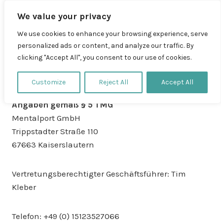
Zum
We value your privacy
Inhalt
springen
We use cookies to enhance your browsing experience, serve
personalized ads or content, and analyze our traffic. By
clicking "Accept All", you consent to our use of cookies.
Impressum
Customize
Reject All
Accept All
Angaben gemäß § 5 TMG
Mentalport GmbH
Trippstadter Straße 110
67663 Kaiserslautern
Vertretungsberechtigter Geschäftsführer: Tim
Kleber
Telefon: +49 (0) 15123527066